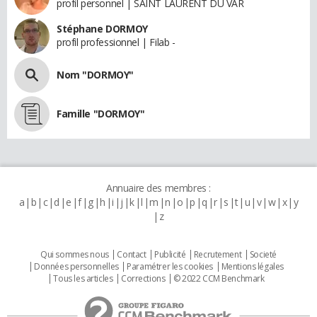
profil personnel | SAINT LAURENT DU VAR
Stéphane DORMOY
profil professionnel | Filab -
Nom "DORMOY"
Famille "DORMOY"
Annuaire des membres :
a
b
c
d
e
f
g
h
i
j
k
l
m
n
o
p
q
r
s
t
u
v
w
x
y
z
Qui sommes nous
Contact
Publicité
Recrutement
Societé
Données personnelles
Paramétrer les cookies
Mentions légales
Tous les articles
Corrections
© 2022 CCM Benchmark