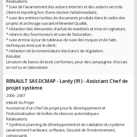
Réalisations
* Suivi de l'avancement des actions internes et des actions vers/du
Client et reporting lors d'une réunion hebdomadaire,
* suivi des entrées/sorties de documents produits dans le cadre des
projets et archivage suivant référentiel Qualité,
* rédaction des demandes d'achat de matériels et mise en signature,
* relance des fournisseurs et suivi de facturation ;
* suivi et mise à jour de tableaux de suivi des risques et de faits
techniques émis par le client ;
* rédaction de la nomenclature des bancs de régulation.
Résultat
Livraison de bancs de tests conformes, pour des campagnes d'essais
en vol ou en laboratoire.
RENAULT SAS DCMAP - Lardy (91)
- Assistant Chef de
projet système
2006 - 2007
Intitulé du Projet
Assistance d'un Chef de projet pour le développement et
l'industrialisation de boîtes de vitesses automatiques.
Réalisations
* Synthèse planning de développement et de validation du système
(avancement hardware, software, Sécurité de fonctionnement,
composant),