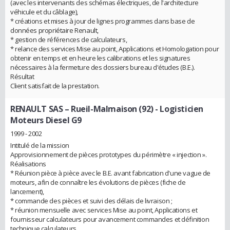
(avec les intervenants des schémas électriques, de l'architecture
véhicule et du câblage),
* créations et mises à jour de lignes programmes dans base de
données propriétaire Renault,
* gestion de références de calculateurs,
* relance des services Mise au point, Applications et Homologation pour
obtenir en temps et en heure les calibrations et les signatures
nécessaires à la fermeture des dossiers bureau d'études (B.E.).
Résultat
Client satisfait de la prestation.
RENAULT SAS – Rueil-Malmaison (92)
- Logisticien
Moteurs Diesel G9
1999 - 2002
Intitulé de la mission
Approvisionnement de pièces prototypes du périmètre « injection ».
Réalisations
* Réunion pièce à pièce avec le B.E. avant fabrication d'une vague de
moteurs, afin de connaître les évolutions de pièces (fiche de
lancement),
* commande des pièces et suivi des délais de livraison ;
* réunion mensuelle avec services Mise au point, Applications et
fournisseur calculateurs pour avancement commandes et définition
technique calculateurs,