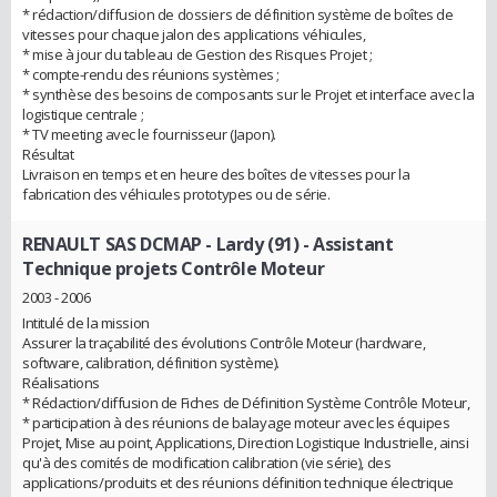
* rédaction/diffusion de dossiers de définition système de boîtes de
vitesses pour chaque jalon des applications véhicules,
* mise à jour du tableau de Gestion des Risques Projet ;
* compte-rendu des réunions systèmes ;
* synthèse des besoins de composants sur le Projet et interface avec la
logistique centrale ;
* TV meeting avec le fournisseur (Japon).
Résultat
Livraison en temps et en heure des boîtes de vitesses pour la
fabrication des véhicules prototypes ou de série.
RENAULT SAS DCMAP - Lardy (91)
- Assistant
Technique projets Contrôle Moteur
2003 - 2006
Intitulé de la mission
Assurer la traçabilité des évolutions Contrôle Moteur (hardware,
software, calibration, définition système).
Réalisations
* Rédaction/diffusion de Fiches de Définition Système Contrôle Moteur,
* participation à des réunions de balayage moteur avec les équipes
Projet, Mise au point, Applications, Direction Logistique Industrielle, ainsi
qu'à des comités de modification calibration (vie série), des
applications/produits et des réunions définition technique électrique