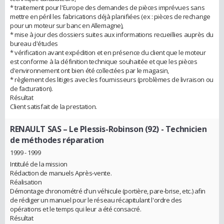
* traitement pour l'Europe des demandes de pièces imprévues sans
mettre en péril les fabrications déjà planifiées (ex : pièces de rechange
pour un moteur sur banc en Allemagne),
* mise à jour des dossiers suites aux informations recueillies auprès du
bureau d'études
* vérification avant expédition et en présence du client que le moteur
est conforme à la définition technique souhaitée et que les pièces
d'environnement ont bien été collectées par le magasin,
* règlement des litiges avec les fournisseurs (problèmes de livraison ou
de facturation).
Résultat
Client satisfait de la prestation.
RENAULT SAS – Le Plessis-Robinson (92)
- Technicien
de méthodes réparation
1999 - 1999
Intitulé de la mission
Rédaction de manuels Après-vente.
Réalisation
Démontage chronométré d'un véhicule (portière, pare-brise, etc.) afin
de rédiger un manuel pour le réseau récapitulant l'ordre des
opérations et le temps qui leur a été consacré.
Résultat