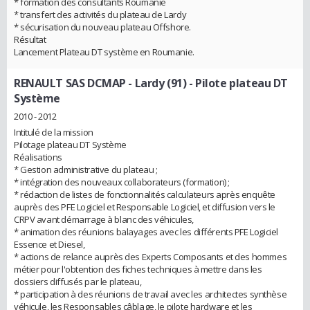
* formation des consultants Roumanie
* transfert des activités du plateau de Lardy
* sécurisation du nouveau plateau Offshore.
Résultat
Lancement Plateau DT système en Roumanie.
RENAULT SAS DCMAP - Lardy (91)
- Pilote plateau DT
Système
2010 - 2012
Intitulé de la mission
Pilotage plateau DT Système
Réalisations
* Gestion administrative du plateau ;
* intégration des nouveaux collaborateurs (formation) ;
* rédaction de listes de fonctionnalités calculateurs après enquête
auprès des PFE Logiciel et Responsable Logiciel, et diffusion vers le
CRPV avant démarrage à blanc des véhicules,
* animation des réunions balayages avec les différents PFE Logiciel
Essence et Diesel,
* actions de relance auprès des Experts Composants et des hommes
métier pour l'obtention des fiches techniques à mettre dans les
dossiers diffusés par le plateau,
* participation à des réunions de travail avec les architectes synthèse
véhicule, les Responsables câblage, le pilote hardware et les