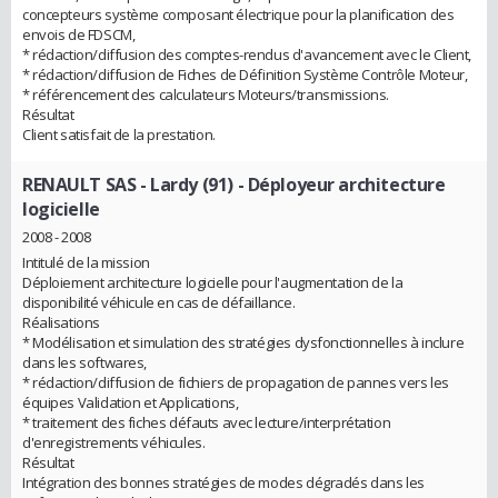
concepteurs système composant électrique pour la planification des
envois de FDSCM,
* rédaction/diffusion des comptes-rendus d'avancement avec le Client,
* rédaction/diffusion de Fiches de Définition Système Contrôle Moteur,
* référencement des calculateurs Moteurs/transmissions.
Résultat
Client satisfait de la prestation.
RENAULT SAS - Lardy (91)
- Déployeur architecture
logicielle
2008 - 2008
Intitulé de la mission
Déploiement architecture logicielle pour l'augmentation de la
disponibilité véhicule en cas de défaillance.
Réalisations
* Modélisation et simulation des stratégies dysfonctionnelles à inclure
dans les softwares,
* rédaction/diffusion de fichiers de propagation de pannes vers les
équipes Validation et Applications,
* traitement des fiches défauts avec lecture/interprétation
d'enregistrements véhicules.
Résultat
Intégration des bonnes stratégies de modes dégradés dans les