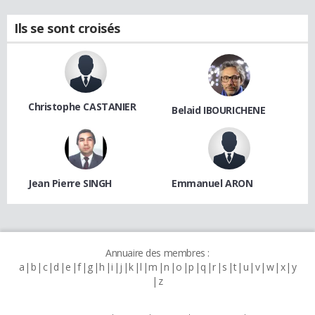
Ils se sont croisés
Christophe CASTANIER
Belaid IBOURICHENE
Jean Pierre SINGH
Emmanuel ARON
Annuaire des membres :
a
b
c
d
e
f
g
h
i
j
k
l
m
n
o
p
q
r
s
t
u
v
w
x
y
z