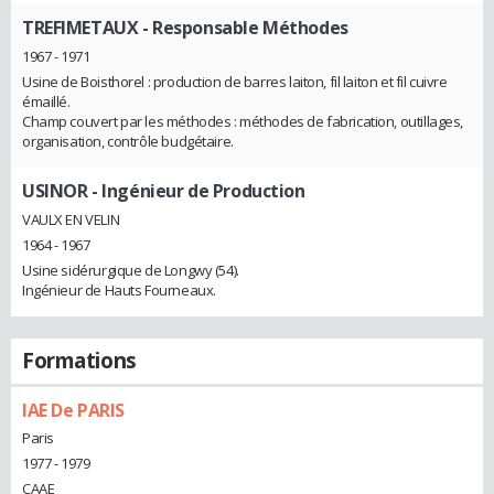
TREFIMETAUX
- Responsable Méthodes
1967 - 1971
Usine de Boisthorel : production de barres laiton, fil laiton et fil cuivre
émaillé.
Champ couvert par les méthodes : méthodes de fabrication, outillages,
organisation, contrôle budgétaire.
USINOR
- Ingénieur de Production
VAULX EN VELIN
1964 - 1967
Usine sidérurgique de Longwy (54).
Ingénieur de Hauts Fourneaux.
Formations
IAE De PARIS
Paris
1977 - 1979
CAAE