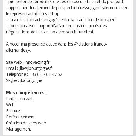
- présenter ces produits/services et susciter l'intérêt du prospect
- approcher directement le prospect intéressé, généralement avec
le représentant de la start-up
- suivre les contacts engagés entre la start-up et le prospect
- contractualiser l'apport d'affaire en cas de succès des
négociations de la start-up avec son futur client.
A noter ma présence active dans les {{relations franco-
allemandes}}.
Site web : innovacting.fr
Email : jlb@jlbourgogne.fr
Téléphone : +33 6 07 61 47 52
Skype : jlbourgogne
Mes compétences :
Rédaction web
Web
Ecriture
Référencement
Création de sites web
Management