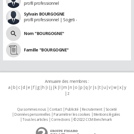
profil professionnel
Sylvain BOURGOGNE
profil professionnel | Sogeti -
Nom "BOURGOGNE"
Famille "BOURGOGNE"
Annuaire des membres :
a
b
c
d
e
f
g
h
i
j
k
l
m
n
o
p
q
r
s
t
u
v
w
x
y
z
Qui sommes nous
Contact
Publicité
Recrutement
Societé
Données personnelles
Paramétrer les cookies
Mentions légales
Tous les articles
Corrections
© 2022 CCM Benchmark