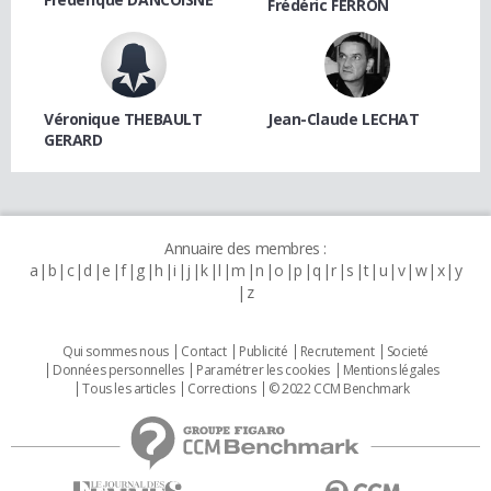
Frédéric FERRON
Véronique THEBAULT
Jean-Claude LECHAT
GERARD
Annuaire des membres :
a
b
c
d
e
f
g
h
i
j
k
l
m
n
o
p
q
r
s
t
u
v
w
x
y
z
Qui sommes nous
Contact
Publicité
Recrutement
Societé
Données personnelles
Paramétrer les cookies
Mentions légales
Tous les articles
Corrections
© 2022 CCM Benchmark