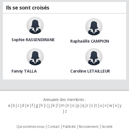
Ils se sont croisés
Sophie RASSENDIRANE
Raphaëlle CAMPION
Fanny TALLA
Caroline LETAILLEUR
Annuaire des membres :
a
b
c
d
e
f
g
h
i
j
k
l
m
n
o
p
q
r
s
t
u
v
w
x
y
z
Qui sommes nous
Contact
Publicité
Recrutement
Societé