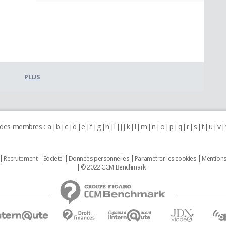
PLUS
 des membres :
a
b
c
d
e
f
g
h
i
j
k
l
m
n
o
p
q
r
s
t
u
v
Recrutement
Societé
Données personnelles
Paramétrer les cookies
Mentions
© 2022 CCM Benchmark