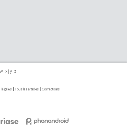
w
x
y
z
 légales
Tous les articles
Corrections