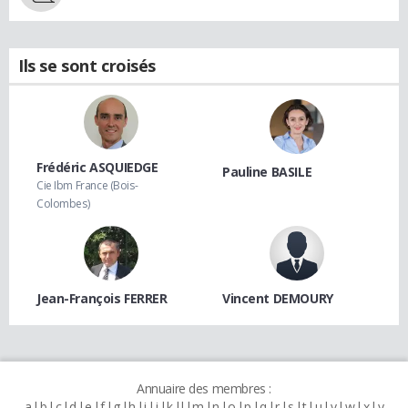
Ils se sont croisés
Frédéric ASQUIEDGE
Pauline BASILE
Cie Ibm France (Bois-
Colombes)
Jean-François FERRER
Vincent DEMOURY
Annuaire des membres :
a
b
c
d
e
f
g
h
i
j
k
l
m
n
o
p
q
r
s
t
u
v
w
x
y