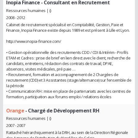
Inopia Finance
- Consultant en Recrutement
Ressources humaines | ()
2008 - 2012
Cabinet de recrutement spécialisé en Comptabilité, Gestion, Paie et
Finance, Inopia Finance existe depuis 1989 et est présent à Lille et Lyon.
http://www.inopia-finance.com/
• Gestion opérationnelle des recrutements CDD / CDI & Intérim - Profils
ETAM et Cadres : prise de brief en lien direct avec le client, recherche de
candidats, entretiens, rédaction des contrats de travail, DPAE,
absences, visites médicales, pré paie …
• Recrutement, formation et accompagnement de 2 Chargées de
recrutement (CDD) et 3 Assistantes (stage/alternance) sur l’ensemble de
la période
• Communication RH : mise en place de partenariats avec les centres de
formation, participation aux forums emploi / relations écoles
Orange
- Chargé de Développement RH
Ressources humaines | ()
2007 - 2007
Rattaché hiérarchiquement à la DRH, au sein de la Direction Régionale