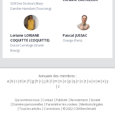
SCM Des Docteurs Blary-
Danchin-Hamdani (Tourcoing)
Loriane LORIANE
Pascal JUSSAC
COQUITTE (COQUITTE)
Orange (Paris)
Ducos Carrelage (Grand-
Bourg)
Annuaire des membres :
a
b
c
d
e
f
g
h
i
j
k
l
m
n
o
p
q
r
s
t
u
v
w
x
y
z
Qui sommes nous
Contact
Publicité
Recrutement
Societé
Données personnelles
Paramétrer les cookies
Mentions légales
Tous les articles
Corrections
© 2022 CCM Benchmark