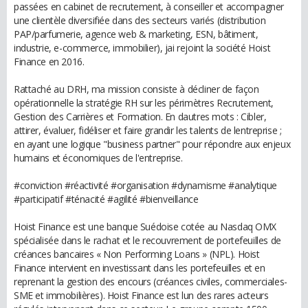
passées en cabinet de recrutement, à conseiller et accompagner
une clientèle diversifiée dans des secteurs variés (distribution
PAP/parfumerie, agence web & marketing, ESN, bâtiment,
industrie, e-commerce, immobilier), jai rejoint la société Hoist
Finance en 2016.
Rattaché au DRH, ma mission consiste à décliner de façon
opérationnelle la stratégie RH sur les périmètres Recrutement,
Gestion des Carrières et Formation. En dautres mots : Cibler,
attirer, évaluer, fidéliser et faire grandir les talents de lentreprise ;
en ayant une logique "business partner" pour répondre aux enjeux
humains et économiques de l'entreprise.
#conviction #réactivité #organisation #dynamisme #analytique
#participatif #ténacité #agilité #bienveillance
Hoist Finance est une banque Suédoise cotée au Nasdaq OMX
spécialisée dans le rachat et le recouvrement de portefeuilles de
créances bancaires « Non Performing Loans » (NPL). Hoist
Finance intervient en investissant dans les portefeuilles et en
reprenant la gestion des encours (créances civiles, commerciales-
SME et immobilières). Hoist Finance est lun des rares acteurs