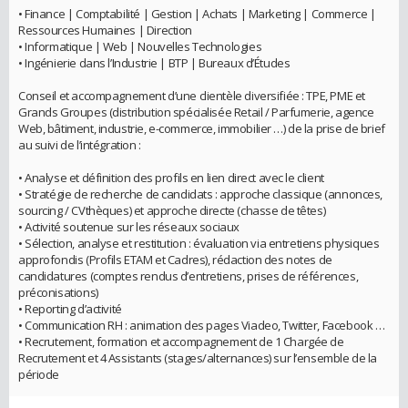
• Finance | Comptabilité | Gestion | Achats | Marketing | Commerce |
Ressources Humaines | Direction
• Informatique | Web | Nouvelles Technologies
• Ingénierie dans l’Industrie | BTP | Bureaux d’Études
Conseil et accompagnement d’une clientèle diversifiée : TPE, PME et
Grands Groupes (distribution spécialisée Retail / Parfumerie, agence
Web, bâtiment, industrie, e-commerce, immobilier …) de la prise de brief
au suivi de l’intégration :
• Analyse et définition des profils en lien direct avec le client
• Stratégie de recherche de candidats : approche classique (annonces,
sourcing / CVthèques) et approche directe (chasse de têtes)
• Activité soutenue sur les réseaux sociaux
• Sélection, analyse et restitution : évaluation via entretiens physiques
approfondis (Profils ETAM et Cadres), rédaction des notes de
candidatures (comptes rendus d’entretiens, prises de références,
préconisations)
• Reporting d’activité
• Communication RH : animation des pages Viadeo, Twitter, Facebook …
• Recrutement, formation et accompagnement de 1 Chargée de
Recrutement et 4 Assistants (stages/alternances) sur l’ensemble de la
période