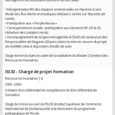
des Agences de Distribution du Nord Pas de Calais
• Réorganisation RH des équipes commerciales en réponse à une
étude des flux clients en boutiques (400 pers. visées sur 38 points de
vente)
• Participation aux « People Revue »
• Correspondance sociale : participation aux réunions DP, DS & CE,
rédaction des comptes rendu
• Accompagnement de la ligne managériale (4 Chefs de secteur) et des
Responsables de Magasin (20 pers.) dans la mise en oeuvre du projet
de mobilité, mise à disposition d’outils de suivi
Stage de 6 mois dans le cadre de la validation du Master 2 Gestion des
Ressources Humaines
ISCID
- Chargé de projet Formation
Ressources humaines | ()
2006 - 2006
Création d’un référentiel de compétences et d’un référentiel de
formation
Stage de 6 mois au sein de l'ISCID (Institut Supérieur de Commerce
International de Dunkerque) lié à la rénovation du programme
pédagogique de l'Ecole.