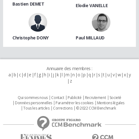
Bastien DEMET
Elodie VANELLE
Christophe DONY
Paul MILLAUD
Annuaire des membres :
a
b
c
d
e
f
g
h
i
j
k
l
m
n
o
p
q
r
s
t
u
v
w
x
y
z
Qui sommes nous
Contact
Publicité
Recrutement
Societé
Données personnelles
Paramétrer les cookies
Mentions légales
Tous les articles
Corrections
© 2022 CCM Benchmark