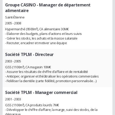
Groupe CASINO
- Manager de département
alimentaire
Saint-Étienne
2005 - 2008
Hypermarché (9500m²), CA alimentaire 30M€
- Elaborer des budgets, plans d’actions et leurs suivis
- Gérer les stocks, les achats et la masse salariale
- Recruter, encadrer et motiver une équipe
Société TPLM
- Directeur
2003 - 2005
GSS (1100m²), CA magasin 10M€
- Assurer les résultats de chiffre d’affaire et de rentabilité
- Anticiper, organiser et théâtraliser les opérations commerciales
- Fidéliser la clientèle (carte fidélité, promotion personnalisée…)
Société TPLM
- Manager commercial
2001 - 2003
GSS (1100m²), CA produits lourds 7M€
- Développer le chiffre d’affaire, la marge, suivi des stocks, de la
démarque…