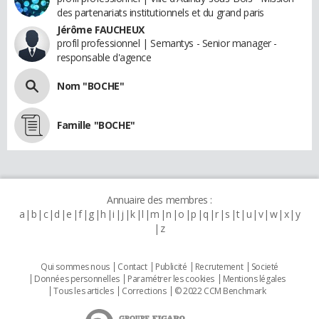
des partenariats institutionnels et du grand paris
Jérôme FAUCHEUX
profil professionnel | Semantys - Senior manager -
responsable d'agence
Nom "BOCHE"
Famille "BOCHE"
Annuaire des membres :
a
b
c
d
e
f
g
h
i
j
k
l
m
n
o
p
q
r
s
t
u
v
w
x
y
z
Qui sommes nous
Contact
Publicité
Recrutement
Societé
Données personnelles
Paramétrer les cookies
Mentions légales
Tous les articles
Corrections
© 2022 CCM Benchmark