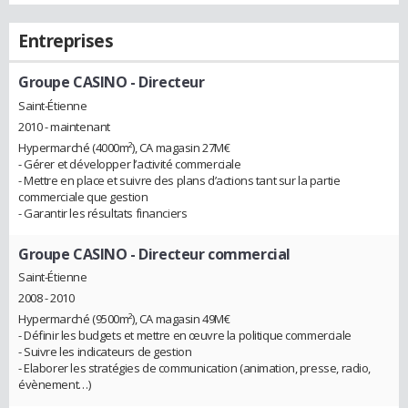
Entreprises
Groupe CASINO
- Directeur
Saint-Étienne
2010 - maintenant
Hypermarché (4000m²), CA magasin 27M€
- Gérer et développer l’activité commerciale
- Mettre en place et suivre des plans d’actions tant sur la partie
commerciale que gestion
- Garantir les résultats financiers
Groupe CASINO
- Directeur commercial
Saint-Étienne
2008 - 2010
Hypermarché (9500m²), CA magasin 49M€
- Définir les budgets et mettre en œuvre la politique commerciale
- Suivre les indicateurs de gestion
- Elaborer les stratégies de communication (animation, presse, radio,
évènement…)