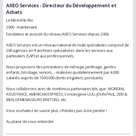
AXEO Services
- Directeur du Développement et
Achats
Le Mesnil-le-Roi
2006 - maintenant
Fondateur et associé du réseau AXEO Services depuis 2006.
AXEO Services est un réseau national de multi-spécialistes composé de
200 agences en franchises spécialisées dans les services aux
particuliers (SAP) et aux professionnels.
Nous proposons des prestations de ménage, jardinage, gardes
enfants, bricolage, seniors.... réalisées quotidiennement par 4.000
salariés auprès de 1500.000 clients (réguliers, ponctuels).
Nous collaborons avec de nombreux partenaires tels que : MONDIAL
ASSISTANCE, AMERICAN EXPRESS, Conciergerie UUU, JOHN PAUL, ZEN &
BIEN, DEMENAGEURS BRETONS, etc.
Vous souhaitez en savoir plus, n’hésitez pas à me joindre !
Au plaisir de vous entendre