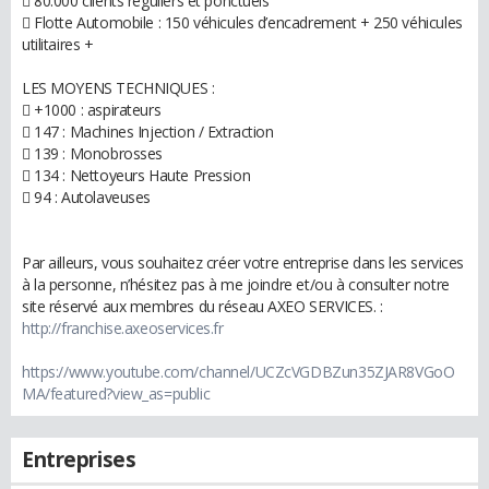
 80.000 clients réguliers et ponctuels
 Flotte Automobile : 150 véhicules d’encadrement + 250 véhicules
utilitaires +
LES MOYENS TECHNIQUES :
 +1000 : aspirateurs
 147 : Machines Injection / Extraction
 139 : Monobrosses
 134 : Nettoyeurs Haute Pression
 94 : Autolaveuses
Par ailleurs, vous souhaitez créer votre entreprise dans les services
à la personne, n’hésitez pas à me joindre et/ou à consulter notre
site réservé aux membres du réseau AXEO SERVICES. :
http://franchise.axeoservices.fr
https://www.youtube.com/channel/UCZcVGDBZun35ZJAR8VGoO
MA/featured?view_as=public
Entreprises