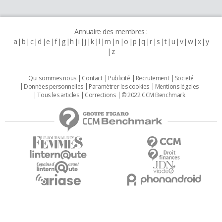
Annuaire des membres :
a
b
c
d
e
f
g
h
i
j
k
l
m
n
o
p
q
r
s
t
u
v
w
x
y
z
Qui sommes nous
Contact
Publicité
Recrutement
Societé
Données personnelles
Paramétrer les cookies
Mentions légales
Tous les articles
Corrections
© 2022 CCM Benchmark