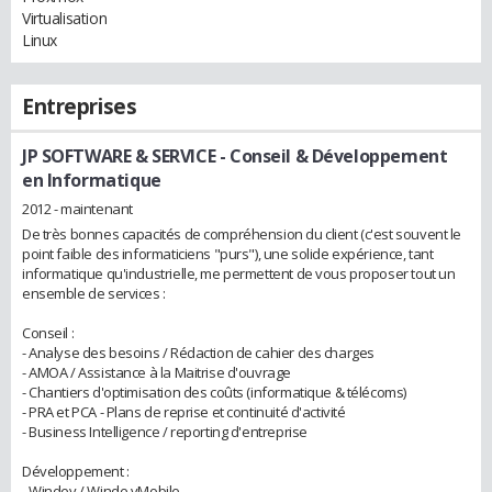
Virtualisation
Linux
Entreprises
JP SOFTWARE & SERVICE
- Conseil & Développement
en Informatique
2012 - maintenant
De très bonnes capacités de compréhension du client (c'est souvent le
point faible des informaticiens "purs"), une solide expérience, tant
informatique qu'industrielle, me permettent de vous proposer tout un
ensemble de services :
Conseil :
- Analyse des besoins / Rédaction de cahier des charges
- AMOA / Assistance à la Maitrise d'ouvrage
- Chantiers d'optimisation des coûts (informatique & télécoms)
- PRA et PCA - Plans de reprise et continuité d'activité
- Business Intelligence / reporting d'entreprise
Développement :
- Windev / Winde vMobile