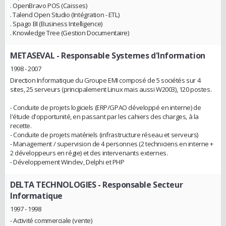
. OpenBravo POS (Caisses)
. Talend Open Studio (Intégration - ETL)
. Spago BI (Business Intelligence)
. Knowledge Tree (Gestion Documentaire)
METASEVAL
- Responsable Systemes d'Information
1998 - 2007
Direction Informatique du Groupe EMI composé de 5 sociétés sur 4
sites, 25 serveurs (principalement Linux mais aussi W2003), 120 postes.
- Conduite de projets logiciels (ERP/GPAO développé en interne) de
l'étude d'opportunité, en passant par les cahiers des charges, à la
recette.
- Conduite de projets matériels (infrastructure réseau et serveurs)
- Management / supervision de 4 personnes (2 techniciens en interne +
2 développeurs en régie) et des intervenants externes.
- Développement Windev, Delphi et PHP
DELTA TECHNOLOGIES
- Responsable Secteur
Informatique
1997 - 1998
- Activité commerciale (vente)