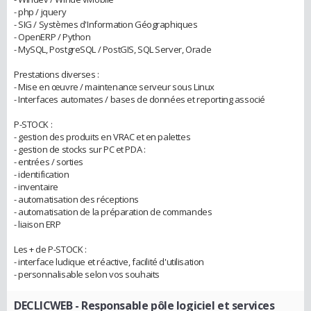
- php / jquery
- SIG / Systèmes d'Information Géographiques
- OpenERP / Python
- MySQL, PostgreSQL / PostGIS, SQL Server, Oracle
Prestations diverses :
- Mise en œuvre / maintenance serveur sous Linux
- Interfaces automates / bases de données et reporting associé
P-STOCK :
- gestion des produits en VRAC et en palettes
- gestion de stocks sur PC et PDA :
- entrées / sorties
- identification
- inventaire
- automatisation des réceptions
- automatisation de la préparation de commandes
- liaison ERP
Les + de P-STOCK :
- interface ludique et réactive, facilité d'utilisation
- personnalisable selon vos souhaits
DECLICWEB
- Responsable pôle logiciel et services