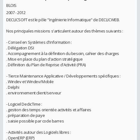
BLOIS
2007 - 2012
DECLICSOFT est le pôle "Ingénierie Informatique" de DECLICWEB.
Nos principales missions s'articulent autour des thèmes suivants :
- Conseil en Systèmes d'Information :
. Délégation DSI
. Accompagnement à la définition du besoin, cahier des charges
. Mise en place du plan d'action stratégique
. Définition du Plan de Reprise d'Activité (PRA)
- Tierce Maintenance Applicative / Développements spécifiques :
. Windev et Windev/Mobile
. Delphi
. environnement client/serveur
- Logiciel DeclicTime :
. gestion des temps orientée activités et affaires
. préparation de paye
. saisie possible par code barres
- Activités autour des Logiciels libres :
. OpenERP (ERP)