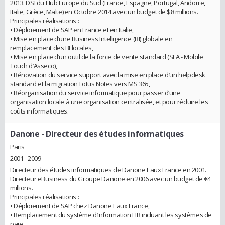
2013. DSI du Hub Europe du Sud (France, Espagne, Portugal, Andorre,
Italie, Grèce, Malte) en Octobre 2014 avec un budget de $8 millions.
Principales réalisations :
• Déploiement de SAP en France et en Italie,
• Mise en place d’une Business Intelligence (BI) globale en
remplacement des BI locales,
• Mise en place d’un outil de la force de vente standard (SFA - Mobile
Touch d’Asseco),
• Rénovation du service support avec la mise en place d’un helpdesk
standard et la migration Lotus Notes vers MS 365,
• Réorganisation du service informatique pour passer d’une
organisation locale à une organisation centralisée, et pour réduire les
coûts informatiques.
Danone
- Directeur des études informatiques
Paris
2001 - 2009
Directeur des études informatiques de Danone Eaux France en 2001.
Directeur eBusiness du Groupe Danone en 2006 avec un budget de €4
millions.
Principales réalisations :
• Déploiement de SAP chez Danone Eaux France,
• Remplacement du système d’information HR incluant les systèmes de
paie,