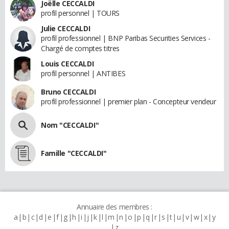
Joëlle CECCALDI
profil personnel | TOURS
Julie CECCALDI
profil professionnel | BNP Paribas Securities Services -
Chargé de comptes titres
Louis CECCALDI
profil personnel | ANTIBES
Bruno CECCALDI
profil professionnel | premier plan - Concepteur vendeur
Nom "CECCALDI"
Famille "CECCALDI"
Annuaire des membres :
a
b
c
d
e
f
g
h
i
j
k
l
m
n
o
p
q
r
s
t
u
v
w
x
y
z