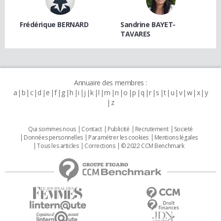
Frédérique BERNARD
Sandrine BAYET-
TAVARES
Annuaire des membres :
a
b
c
d
e
f
g
h
i
j
k
l
m
n
o
p
q
r
s
t
u
v
w
x
y
z
Qui sommes nous
Contact
Publicité
Recrutement
Societé
Données personnelles
Paramétrer les cookies
Mentions légales
Tous les articles
Corrections
© 2022 CCM Benchmark