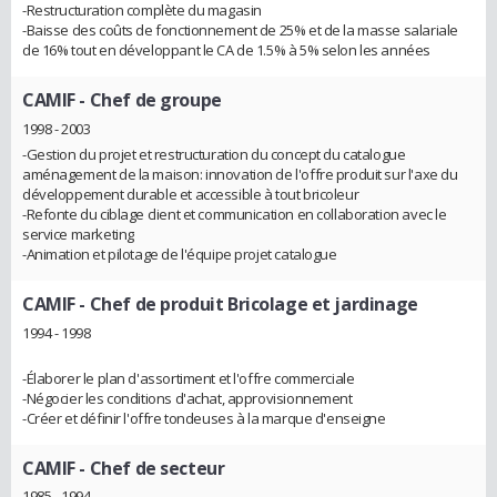
-Restructuration complète du magasin
-Baisse des coûts de fonctionnement de 25% et de la masse salariale
de 16% tout en développant le CA de 1.5% à 5% selon les années
CAMIF
- Chef de groupe
1998 - 2003
-Gestion du projet et restructuration du concept du catalogue
aménagement de la maison: innovation de l'offre produit sur l'axe du
développement durable et accessible à tout bricoleur
-Refonte du ciblage client et communication en collaboration avec le
service marketing
-Animation et pilotage de l'équipe projet catalogue
CAMIF
- Chef de produit Bricolage et jardinage
1994 - 1998
-Élaborer le plan d'assortiment et l'offre commerciale
-Négocier les conditions d'achat, approvisionnement
-Créer et définir l'offre tondeuses à la marque d'enseigne
CAMIF
- Chef de secteur
1985 - 1994