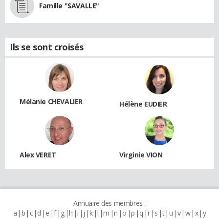
Famille "SAVALLE"
Ils se sont croisés
Mélanie CHEVALIER
Hélène EUDIER
Alex VERET
Virginie VION
Annuaire des membres :
a
b
c
d
e
f
g
h
i
j
k
l
m
n
o
p
q
r
s
t
u
v
w
x
y