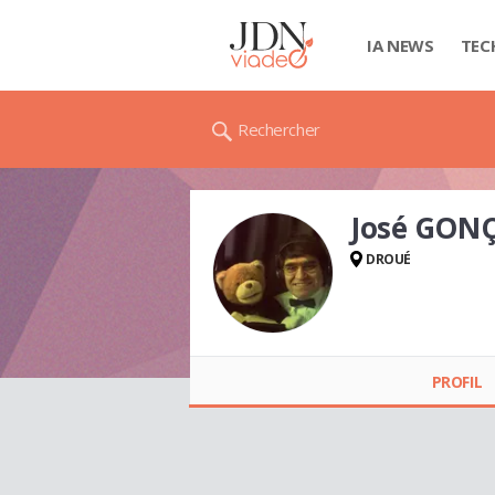
IA NEWS
TEC
Rechercher
José GON
DROUÉ
José GONÇALVES
PROFIL