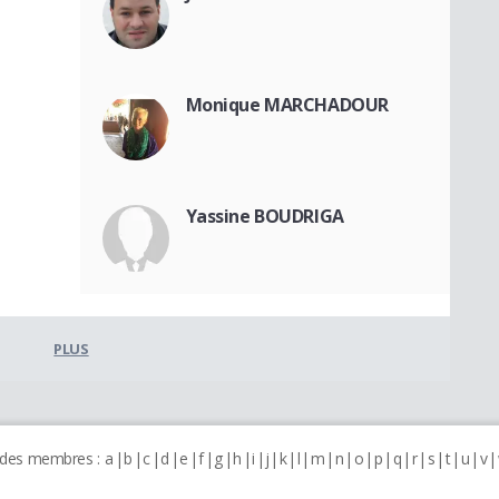
Monique MARCHADOUR
Yassine BOUDRIGA
PLUS
 des membres :
a
b
c
d
e
f
g
h
i
j
k
l
m
n
o
p
q
r
s
t
u
v