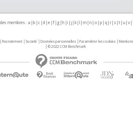
 des membres :
a
b
c
d
e
f
g
h
i
j
k
l
m
n
o
p
q
r
s
t
u
v
Recrutement
Societé
Données personnelles
Paramétrer les cookies
Mentions
© 2022 CCM Benchmark