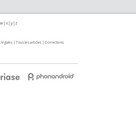
w
x
y
z
 légales
Tous les articles
Corrections