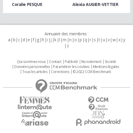
Coralie PESQUE
Alexia AUGIER-VETTIER
Annuaire des membres :
a
b
c
d
e
f
g
h
i
j
k
l
m
n
o
p
q
r
s
t
u
v
w
x
y
z
Qui sommes nous
Contact
Publicité
Recrutement
Societé
Données personnelles
Paramétrer les cookies
Mentions légales
Tous les articles
Corrections
© 2022 CCM Benchmark