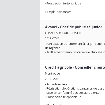
- Prospection téléphonique
> Emploi saisonnier
Avanci
- Chef de publicité junior
CHANCEAUX-SUR-CHOISILLE
2012 - 2012
- Participation au lancement, à l’organisatio
de l’agence
- Audit et benchmark concurrentiel d’un site i
Crédit agricole
- Conseiller client
Montrouge
2011 - 2011
- Accueil clientèle
- Réalisation d’opérations bancaires de base
- Mise en conformité des dossiers clients
- Prospection téléphonique