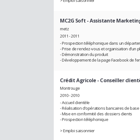
> Emploi saisonnier
MC2G Soft
- Assistante Marketin
metz
2011 - 2011
- Prospection téléphonique dans un départe
- Prise de rendez-vous et organisation d’un 
- Démonstration du produit
- Développement de la page Facebook de l’en
Crédit Agricole
- Conseiller client
Montrouge
2010 - 2010
- Accueil clientèle
- Réalisation d’opérations bancaires de base
- Mise en conformité des dossiers clients
- Prospection téléphonique
> Emploi saisonnier