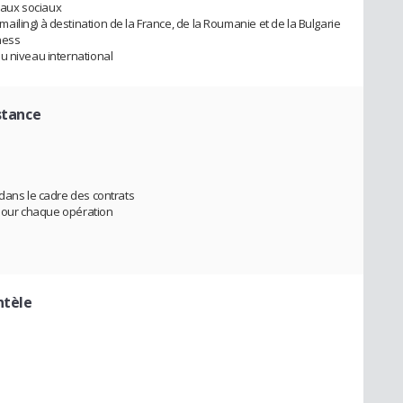
seaux sociaux
iling) à destination de la France, de la Roumanie et de la Bulgarie
ness
u niveau international
stance
 dans le cadre des contrats
r pour chaque opération
ntèle