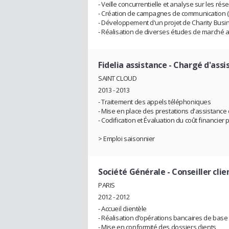
- Veille concurrentielle et analyse sur les ré
- Création de campagnes de communication (ma
- Développement d'un projet de Charity Busi
- Réalisation de diverses études de marché a
Fidelia assistance
- Chargé d'assi
SAINT CLOUD
2013 - 2013
- Traitement des appels téléphoniques
- Mise en place des prestations d'assistance
- Codification et Évaluation du coût financie
> Emploi saisonnier
Société Générale
- Conseiller clie
PARIS
2012 - 2012
- Accueil clientèle
- Réalisation d’opérations bancaires de base
- Mise en conformité des dossiers clients