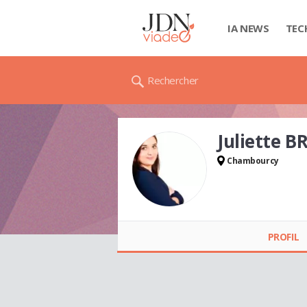
IA NEWS
TEC
Rechercher
Juliette 
Chambourcy
Juliette BROSSARD
PROFIL