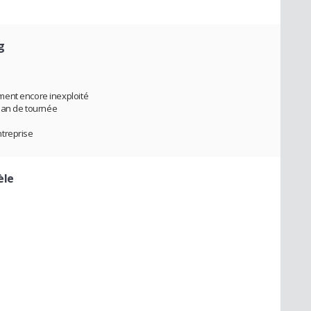
g
ment encore inexploité
plan de tournée
treprise
èle