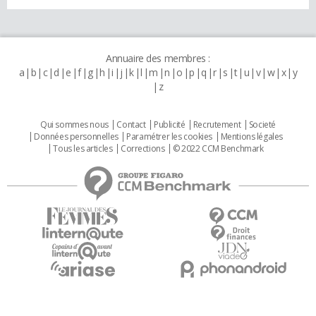
Annuaire des membres :
a
b
c
d
e
f
g
h
i
j
k
l
m
n
o
p
q
r
s
t
u
v
w
x
y
z
Qui sommes nous
Contact
Publicité
Recrutement
Societé
Données personnelles
Paramétrer les cookies
Mentions légales
Tous les articles
Corrections
© 2022 CCM Benchmark