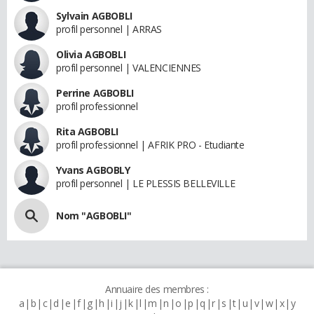
Sylvain AGBOBLI
profil personnel | ARRAS
Olivia AGBOBLI
profil personnel | VALENCIENNES
Perrine AGBOBLI
profil professionnel
Rita AGBOBLI
profil professionnel | AFRIK PRO - Etudiante
Yvans AGBOBLY
profil personnel | LE PLESSIS BELLEVILLE
Nom "AGBOBLI"
Annuaire des membres :
a
b
c
d
e
f
g
h
i
j
k
l
m
n
o
p
q
r
s
t
u
v
w
x
y