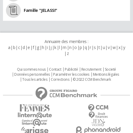
Famille "JELASSI"
Annuaire des membres :
a
b
c
d
e
f
g
h
i
j
k
l
m
n
o
p
q
r
s
t
u
v
w
x
y
z
Qui sommes nous
Contact
Publicité
Recrutement
Societé
Données personnelles
Paramétrer les cookies
Mentions légales
Tous les articles
Corrections
© 2022 CCM Benchmark