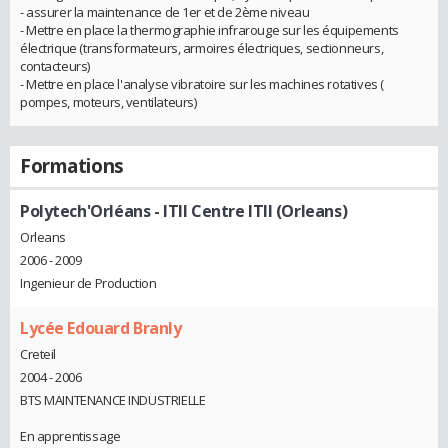
- assurer la maintenance de 1er et de 2ème niveau
- Mettre en place la thermographie infrarouge sur les équipements
électrique (transformateurs, armoires électriques, sectionneurs,
contacteurs)
- Mettre en place l'analyse vibratoire sur les machines rotatives (
pompes, moteurs, ventilateurs)
Formations
Polytech'Orléans - ITII Centre ITII (Orleans)
Orleans
2006 - 2009
Ingenieur de Production
Lycée Edouard Branly
Creteil
2004 - 2006
BTS MAINTENANCE INDUSTRIELLE
En apprentissage