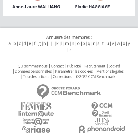
Anne-Laure WALLIANG
Elodie HAGGIAGE
Annuaire des membres :
a
b
c
d
e
f
g
h
i
j
k
l
m
n
o
p
q
r
s
t
u
v
w
x
y
z
Qui sommes nous
Contact
Publicité
Recrutement
Societé
Données personnelles
Paramétrer les cookies
Mentions légales
Tous les articles
Corrections
© 2022 CCM Benchmark