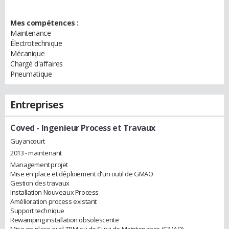
Mes compétences :
Maintenance
Électrotechnique
Mécanique
Chargé d'affaires
Pneumatique
Entreprises
Coved
- Ingenieur Process et Travaux
Guyancourt
2013 - maintenant
Management projet
Mise en place et déploiement d'un outil de GMAO
Gestion des travaux
Installation Nouveaux Process
Amélioration process existant
Support technique
Rewamping installation obsolescente
Mise en place outil TPM ou de Suivi de Maintenance (GMAO)