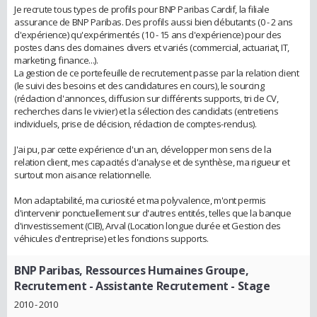
Je recrute tous types de profils pour BNP Paribas Cardif, la filiale
assurance de BNP Paribas. Des profils aussi bien débutants (0 - 2 ans
d'expérience) qu'expérimentés (10 - 15 ans d'expérience) pour des
postes dans des domaines divers et variés (commercial, actuariat, IT,
marketing, finance...).
La gestion de ce portefeuille de recrutement passe par la relation client
(le suivi des besoins et des candidatures en cours), le sourcing
(rédaction d'annonces, diffusion sur différents supports, tri de CV,
recherches dans le vivier) et la sélection des candidats (entretiens
individuels, prise de décision, rédaction de comptes-rendus).
J'ai pu, par cette expérience d'un an, développer mon sens de la
relation client, mes capacités d'analyse et de synthèse, ma rigueur et
surtout mon aisance relationnelle.
Mon adaptabilité, ma curiosité et ma polyvalence, m'ont permis
d'intervenir ponctuellement sur d'autres entités, telles que la banque
d'investissement (CIB), Arval (Location longue durée et Gestion des
véhicules d'entreprise) et les fonctions supports.
BNP Paribas, Ressources Humaines Groupe,
Recrutement
- Assistante Recrutement - Stage
2010 - 2010