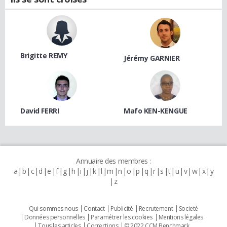
Brigitte REMY
Jérémy GARNIER
David FERRI
Mafo KEN-KENGUE
Annuaire des membres :
a
b
c
d
e
f
g
h
i
j
k
l
m
n
o
p
q
r
s
t
u
v
w
x
y
z
Qui sommes nous
Contact
Publicité
Recrutement
Societé
Données personnelles
Paramétrer les cookies
Mentions légales
Tous les articles
Corrections
© 2022 CCM Benchmark