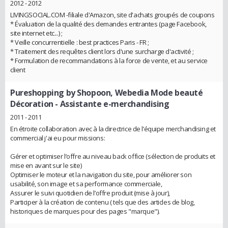
2012 - 2012
LIVINGSOCIAL.COM -filiale d'Amazon, site d'achats groupés de coupons
* Évaluation de la qualité des demandes entrantes (page Facebook,
site internet etc...) ;
* Veille concurrentielle : best practices Paris - FR ;
* Traitement des requêtes client lors d'une surcharge d'activité ;
* Formulation de recommandations à la force de vente, et au service
client
Pureshopping by Shopoon, Webedia Mode beauté
Décoration
- Assistante e-merchandising
2011 - 2011
En étroite collaboration avec à la directrice de l’équipe merchandising et
commercial j'ai eu pour missions:
Gérer et optimiser l’offre au niveau back office (sélection de produits et
mise en avant sur le site)
Optimiser le moteur et la navigation du site, pour améliorer son
usabilité, son image et sa performance commerciale,
Assurer le suivi quotidien de l’offre produit (mise à jour),
Participer à la création de contenu ( tels que des articles de blog,
historiques de marques pour des pages "marque").