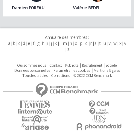
Damien FOREAU
Valérie BEDEL
Annuaire des membres :
a
b
c
d
e
f
g
h
i
j
k
l
m
n
o
p
q
r
s
t
u
v
w
x
y
z
Qui sommes nous
Contact
Publicité
Recrutement
Societé
Données personnelles
Paramétrer les cookies
Mentions légales
Tous les articles
Corrections
© 2022 CCM Benchmark