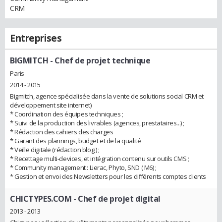
CRM
Entreprises
BIGMITCH
- Chef de projet technique
Paris
2014 - 2015
Bigmitch, agence spécialisée dans la vente de solutions social CRM et
développement site internet)
* Coordination des équipes techniques ;
* Suivi de la production des livrables (agences, prestataires...) ;
* Rédaction des cahiers des charges
* Garant des plannings, budget et de la qualité
* Veille digitale (rédaction blog ) ;
* Recettage multi-devices, et intégration contenu sur outils CMS ;
* Community management : Lierac, Phyto, SND ( M6) ;
* Gestion et envoi des Newsletters pour les diﬀérents comptes clients
CHICTYPES.COM
- Chef de projet digital
2013 - 2013