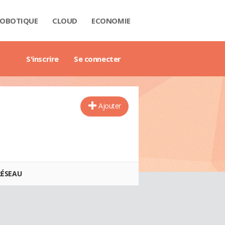
OBOTIQUE
CLOUD
ECONOMIE
 DATA
RIÈRE
NTECH
USTRIE
H
RTECH
TRIMOINE
ANTIQUE
AIL
O
ART CITY
B3
GAZINE
RES BLANCS
DE DE L'ENTREPRISE DIGITALE
DE DE L'IMMOBILIER
DE DE L'INTELLIGENCE ARTIFICIELLE
DE DES IMPÔTS
DE DES SALAIRES
IDE DU MANAGEMENT
DE DES FINANCES PERSONNELLES
GET DES VILLES
X IMMOBILIERS
TIONNAIRE COMPTABLE ET FISCAL
TIONNAIRE DE L'IOT
TIONNAIRE DU DROIT DES AFFAIRES
CTIONNAIRE DU MARKETING
CTIONNAIRE DU WEBMASTERING
TIONNAIRE ÉCONOMIQUE ET FINANCIER
S'inscrire
Se connecter
Ajouter
RÉSEAU