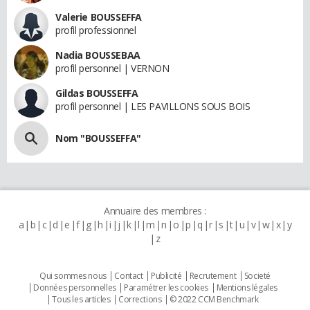
Valerie BOUSSEFFA
profil professionnel
Nadia BOUSSEBAA
profil personnel | VERNON
Gildas BOUSSEFFA
profil personnel | LES PAVILLONS SOUS BOIS
Nom "BOUSSEFFA"
Annuaire des membres :
a
b
c
d
e
f
g
h
i
j
k
l
m
n
o
p
q
r
s
t
u
v
w
x
y
z
Qui sommes nous
Contact
Publicité
Recrutement
Societé
Données personnelles
Paramétrer les cookies
Mentions légales
Tous les articles
Corrections
© 2022 CCM Benchmark