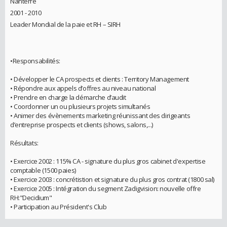
Nanterre
2001 - 2010
Leader Mondial de la paie et RH – SIRH
•Responsabilités:
• Développer le CA prospects et clients : Territory Management
• Répondre aux appels d’offres au niveau national
• Prendre en charge la démarche d’audit
• Coordonner un ou plusieurs projets simultanés
• Animer des évènements marketing réunissant des dirigeants
d’entreprise prospects et clients (shows, salons,...)
Résultats:
• Exercice 2002 : 115% CA - signature du plus gros cabinet d'expertise
comptable (1500 paies)
• Exercice 2003 : concrétistion et signature du plus gros contrat (1800 sal)
• Exercice 2005 : Intégration du segment Zadigvision: nouvelle offre
RH:"Decidium"
• Participation au Président's Club