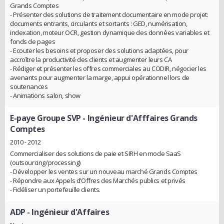
Grands Comptes
- Présenter des solutions de traitement documentaire en mode projet:
documents entrants, circulants et sortants : GED, numérisation,
indexation, moteur OCR, gestion dynamique des données variables et
fonds de pages
- Ecouter les besoins et proposer des solutions adaptées, pour
accroître la productivité des clients et augmenter leurs CA
- Rédiger et présenter les offres commerciales au CODIR, négocier les
avenants pour augmenter la marge, appui opérationnel lors de
soutenances
- Animations salon, show
E-paye Groupe SVP
- Ingénieur d'Afffaires Grands
Comptes
2010 - 2012
Commercialiser des solutions de paie et SIRH en mode SaaS
(outsourcing/processing)
- Développer les ventes sur un nouveau marché Grands Comptes
- Répondre aux Appels d’Offres des Marchés publics et privés
- Fidéliser un portefeuille clients.
ADP
- Ingénieur d'Affaires