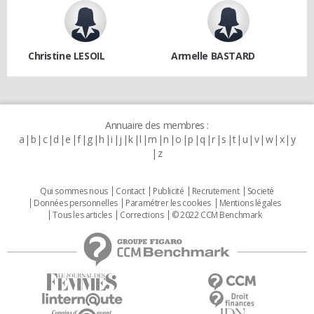
Christine LESOIL
Armelle BASTARD
Annuaire des membres :
a
b
c
d
e
f
g
h
i
j
k
l
m
n
o
p
q
r
s
t
u
v
w
x
y
z
Qui sommes nous
Contact
Publicité
Recrutement
Societé
Données personnelles
Paramétrer les cookies
Mentions légales
Tous les articles
Corrections
© 2022 CCM Benchmark