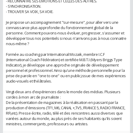
- RECONNAÎTRE SES ÉMOTIONS ET CELLES DES AUTRES.
- SYNCHRONISATION.
- TROUVER SA VOIX, SA VOIE.
Je propose un accompagnement "sur-mesure", pour aller vers une
connaissance plus approfondie du fonctionnement global de la
personne. Comment pouvons-nous évoluer, progresser, s'assumer et
développer tous nos potentiels si nous n'arrivons pas à nous connaitre
nous-même ?
Formée au coaching par International Mozaik, membre I.C.F
(International Coach Fédération) et certifiée M.B.T.I (Myers Briggs Type
Indicator), je développe une approche originale de développement
personnel et professionnel. Ainsi qu'une méthode personnelle pour la
prise de parole en "one to one" ou en public,issue de mes expériences
audio-visuels et théâtrales.
Vingt-deux ans d'expériences dans le monde des médias. Plusieurs
cordes à mon arc de journaliste :
De la présentation de magazines à la réalisation en passant par la
production d'émissions (TF1, M6, CANAL +,TV5, FRANCE 5, RADIO FRANCE,
RFI,etc). Presse écrite, radio, télé et des rencontres aussi diverses que
variées autour du monde, au plus prés de ses habitants qu'ils soient
ministres, commerçants, professeurs ou artistes.