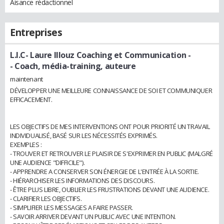
Aisance rédactionnel
Entreprises
L.I.C- Laure Illouz Coaching et Communication -
- Coach, média-training, auteure
maintenant
DÉVELOPPER UNE MEILLEURE CONNAISSANCE DE SOI ET COMMUNIQUER
EFFICACEMENT.
LES OBJECTIFS DE MES INTERVENTIONS ONT POUR PRIORITÉ UN TRAVAIL
INDIVIDUALISÉ, BASÉ SUR LES NÉCESSITÉS EXPRIMÉS.
EXEMPLES :
- TROUVER ET RETROUVER LE PLAISIR DE S'EXPRIMER EN PUBLIC (MALGRÉ
UNE AUDIENCE "DIFFICILE").
- APPRENDRE A CONSERVER SON ÉNERGIE DE L'ENTRÉE À LA SORTIE.
- HIÉRARCHISER LES INFORMATIONS DES DISCOURS.
- ÊTRE PLUS LIBRE, OUBLIER LES FRUSTRATIONS DEVANT UNE AUDIENCE.
- CLARIFIER LES OBJECTIFS.
- SIMPLIFIER LES MESSAGES A FAIRE PASSER.
- SAVOIR ARRIVER DEVANT UN PUBLIC AVEC UNE INTENTION.