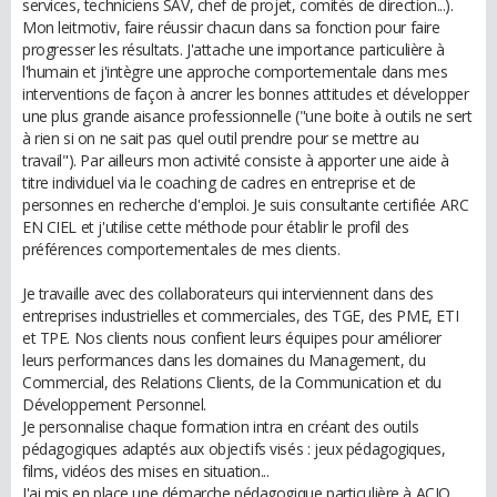
services, techniciens SAV, chef de projet, comités de direction...).
Mon leitmotiv, faire réussir chacun dans sa fonction pour faire
progresser les résultats. J'attache une importance particulière à
l'humain et j'intègre une approche comportementale dans mes
interventions de façon à ancrer les bonnes attitudes et développer
une plus grande aisance professionnelle ("une boite à outils ne sert
à rien si on ne sait pas quel outil prendre pour se mettre au
travail"). Par ailleurs mon activité consiste à apporter une aide à
titre individuel via le coaching de cadres en entreprise et de
personnes en recherche d'emploi. Je suis consultante certifiée ARC
EN CIEL et j'utilise cette méthode pour établir le profil des
préférences comportementales de mes clients.
Je travaille avec des collaborateurs qui interviennent dans des
entreprises industrielles et commerciales, des TGE, des PME, ETI
et TPE. Nos clients nous confient leurs équipes pour améliorer
leurs performances dans les domaines du Management, du
Commercial, des Relations Clients, de la Communication et du
Développement Personnel.
Je personnalise chaque formation intra en créant des outils
pédagogiques adaptés aux objectifs visés : jeux pédagogiques,
films, vidéos des mises en situation...
J'ai mis en place une démarche pédagogique particulière à ACIO