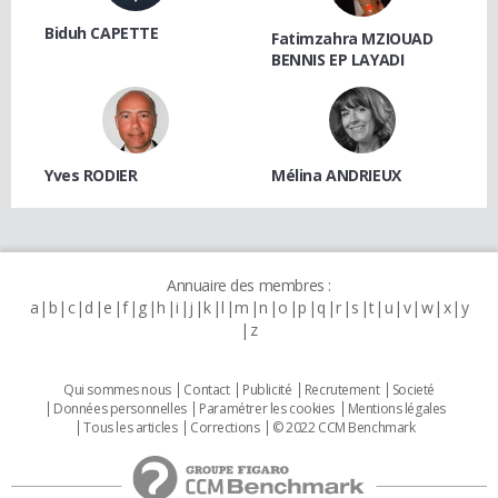
Biduh CAPETTE
Fatimzahra MZIOUAD
BENNIS EP LAYADI
Yves RODIER
Mélina ANDRIEUX
Annuaire des membres :
a
b
c
d
e
f
g
h
i
j
k
l
m
n
o
p
q
r
s
t
u
v
w
x
y
z
Qui sommes nous
Contact
Publicité
Recrutement
Societé
Données personnelles
Paramétrer les cookies
Mentions légales
Tous les articles
Corrections
© 2022 CCM Benchmark