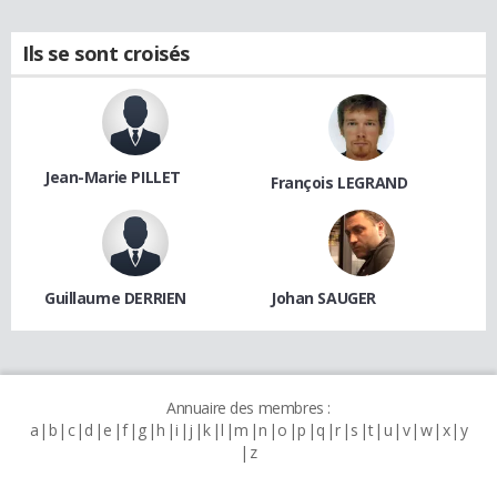
Ils se sont croisés
Jean-Marie PILLET
François LEGRAND
Guillaume DERRIEN
Johan SAUGER
Annuaire des membres :
a
b
c
d
e
f
g
h
i
j
k
l
m
n
o
p
q
r
s
t
u
v
w
x
y
z