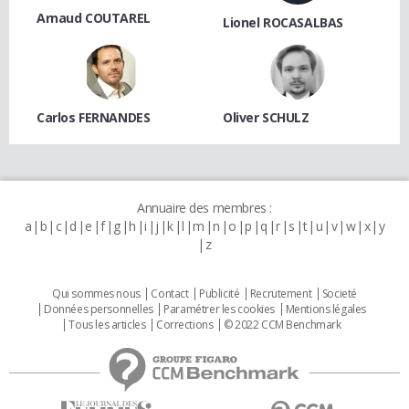
Arnaud COUTAREL
Lionel ROCASALBAS
Carlos FERNANDES
Oliver SCHULZ
Annuaire des membres :
a
b
c
d
e
f
g
h
i
j
k
l
m
n
o
p
q
r
s
t
u
v
w
x
y
z
Qui sommes nous
Contact
Publicité
Recrutement
Societé
Données personnelles
Paramétrer les cookies
Mentions légales
Tous les articles
Corrections
© 2022 CCM Benchmark