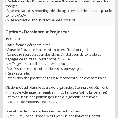
- Redéfinition des Processus métier eDF et rédaction des Cahiers des
charges.
- Mise en place des reportings de pilotage d'ensemblier externe pour le
compte d'eDF.
- Mise en place d'un outil d'accueil des visiteurs.
Optime
- Dessinateur Projeteur
1999 - 2007
Plates-formes Aéroportuaires :
(Marseille Provence, Nantes atlantiques, Strasbourg, …)
- Conception et réalisation des plans d’installation de contrôle de
bagages de soutes suivant norme du STBA
- Chiffrage des installations mise en place,
- Modélisation en trois dimensions des convoyages,
- Relevé sur site,
- Résolution des problèmes liés aux caractéristiques architecturales.
Missions d’audit dans le cadre de la garantie décennale du bâtiment.
(Immeuble Adenauer, ensemble immobilier place Valmy La défense)
- Relevé sur site des pathologies liées à la garantie décennale,
- Montage de rapports d’expertise.
Opérations de mise en place des courants faibles
(Lycée J. Brel, Lycée Simone Weil, Lycée Hélène boucher, Hôpital