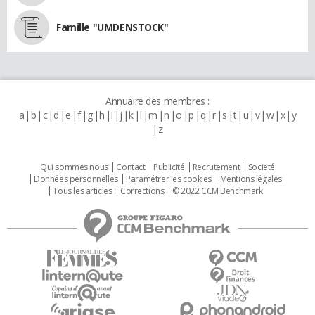
Famille "UMDENSTOCK"
Annuaire des membres :
a
b
c
d
e
f
g
h
i
j
k
l
m
n
o
p
q
r
s
t
u
v
w
x
y
z
Qui sommes nous
Contact
Publicité
Recrutement
Societé
Données personnelles
Paramétrer les cookies
Mentions légales
Tous les articles
Corrections
© 2022 CCM Benchmark