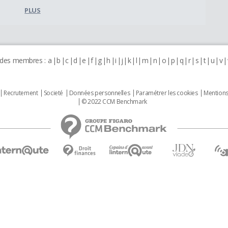
PLUS
 des membres :
a
b
c
d
e
f
g
h
i
j
k
l
m
n
o
p
q
r
s
t
u
v
Recrutement
Societé
Données personnelles
Paramétrer les cookies
Mentions
© 2022 CCM Benchmark