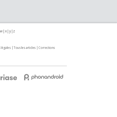
w
x
y
z
 légales
Tous les articles
Corrections