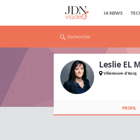
IA NEWS
TEC
Rechercher
Leslie EL
Villeneuve-d'Ascq
Leslie EL MANSOURI
PROFIL