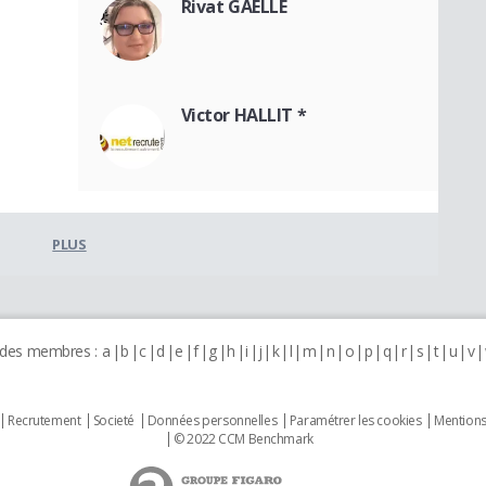
Rivat GAELLE
Victor HALLIT *
PLUS
 des membres :
a
b
c
d
e
f
g
h
i
j
k
l
m
n
o
p
q
r
s
t
u
v
Recrutement
Societé
Données personnelles
Paramétrer les cookies
Mentions
© 2022 CCM Benchmark