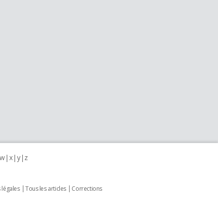
w
x
y
z
 légales
Tous les articles
Corrections