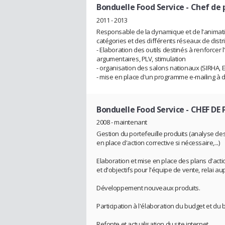
Bonduelle Food Service
- Chef de 
2011 - 2013
Responsable de la dynamique et de l'animati
catégories et des différents réseaux de dist
- Elaboration des outils destinés à renforcer
argumentaires, PLV, stimulation
- organisation des salons nationaux (SIRHA, 
- mise en place d'un programme e-mailing à de
Bonduelle Food Service
- CHEF DE
2008 - maintenant
Gestion du portefeuille produits (analyse de
en place d'action corrective si nécessaire,...)
Elaboration et mise en place des plans d'act
et d'objectifs pour l'équipe de vente, relai 
Développement nouveaux produits.
Participation à l'élaboration du budget et du 
Refonte et actualisation du site internet.