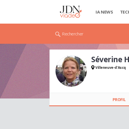
IA NEWS
TEC
Rechercher
Séverine 
Villeneuve-d'Ascq
Séverine HAVET
PROFIL