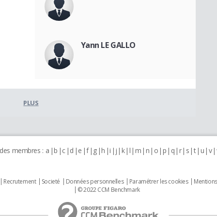
Yann LE GALLO
PLUS
 des membres :
a
b
c
d
e
f
g
h
i
j
k
l
m
n
o
p
q
r
s
t
u
v
Recrutement
Societé
Données personnelles
Paramétrer les cookies
Mentions
© 2022 CCM Benchmark