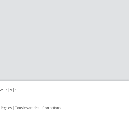
w
x
y
z
 légales
Tous les articles
Corrections