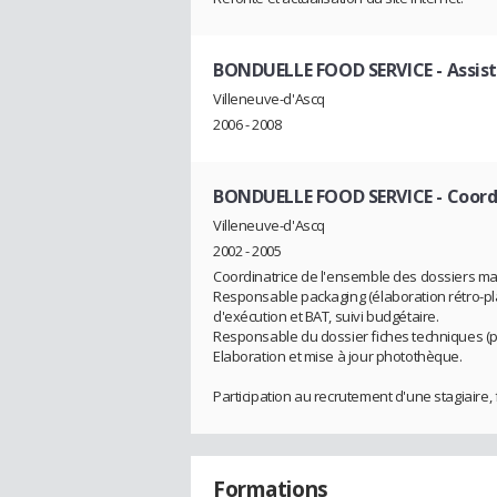
BONDUELLE FOOD SERVICE
- Assis
Villeneuve-d'Ascq
2006 - 2008
BONDUELLE FOOD SERVICE
- Coord
Villeneuve-d'Ascq
2002 - 2005
Coordinatrice de l'ensemble des dossiers ma
Responsable packaging (élaboration rétro-pla
d'exécution et BAT, suivi budgétaire.
Responsable du dossier fiches techniques (pris
Elaboration et mise à jour photothèque.
Participation au recrutement d'une stagiaire,
Formations