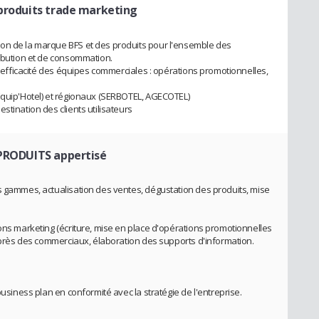
produits trade marketing
on de la marque BFS et des produits pour l'ensemble des
ribution et de consommation.
 l'efficacité des équipes commerciales : opérations promotionnelles,
Equip'Hotel) et régionaux (SERBOTEL, AGECOTEL)
stination des clients utilisateurs
 PRODUITS appertisé
s gammes, actualisation des ventes, dégustation des produits, mise
ions marketing (écriture, mise en place d'opérations promotionnelles
auprès des commerciaux, élaboration des supports d'information.
business plan en conformité avec la stratégie de l'entreprise.