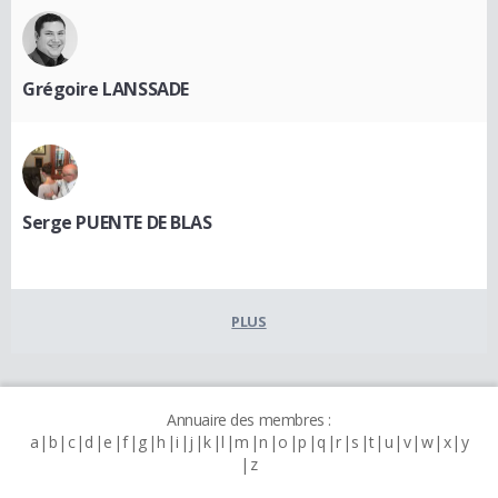
Grégoire LANSSADE
Serge PUENTE DE BLAS
PLUS
Annuaire des membres :
a
b
c
d
e
f
g
h
i
j
k
l
m
n
o
p
q
r
s
t
u
v
w
x
y
z