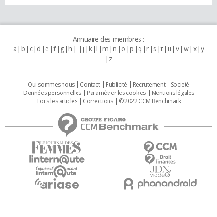
Annuaire des membres :
a
b
c
d
e
f
g
h
i
j
k
l
m
n
o
p
q
r
s
t
u
v
w
x
y
z
Qui sommes nous
Contact
Publicité
Recrutement
Societé
Données personnelles
Paramétrer les cookies
Mentions légales
Tous les articles
Corrections
© 2022 CCM Benchmark