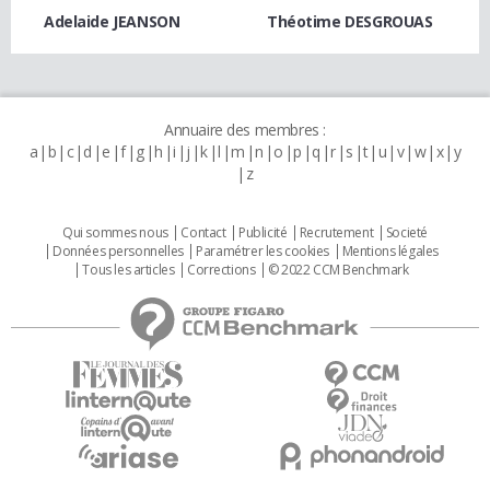
Adelaide JEANSON
Théotime DESGROUAS
Annuaire des membres :
a
b
c
d
e
f
g
h
i
j
k
l
m
n
o
p
q
r
s
t
u
v
w
x
y
z
Qui sommes nous
Contact
Publicité
Recrutement
Societé
Données personnelles
Paramétrer les cookies
Mentions légales
Tous les articles
Corrections
© 2022 CCM Benchmark