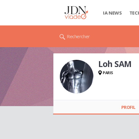
IA NEWS
TEC
Rechercher
Loh SAM
PARIS
Loh SAM
PROFIL