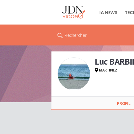
IA NEWS
TEC
Rechercher
Luc BARBI
MARTINEZ
Luc BARBIER
PROFIL