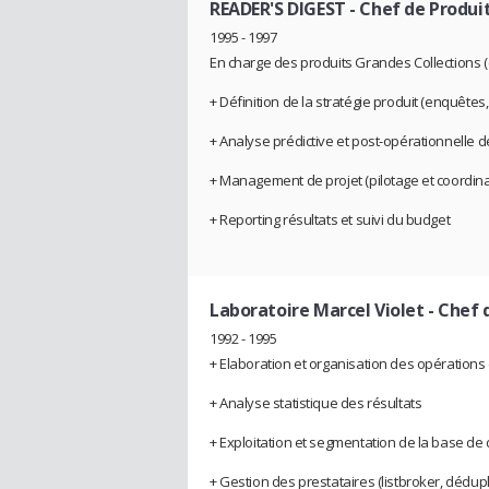
READER'S DIGEST
- Chef de Produi
1995 - 1997
En charge des produits Grandes Collections (
+ Définition de la stratégie produit (enquêtes, 
+ Analyse prédictive et post-opérationnelle 
+ Management de projet (pilotage et coordina
+ Reporting résultats et suivi du budget
Laboratoire Marcel Violet
- Chef 
1992 - 1995
+ Elaboration et organisation des opération
+ Analyse statistique des résultats
+ Exploitation et segmentation de la base de
+ Gestion des prestataires (listbroker, dédupl