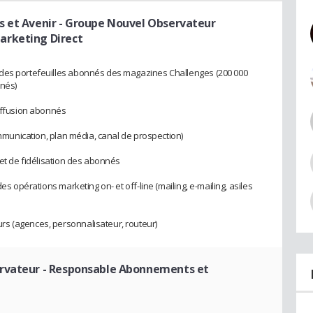
s et Avenir - Groupe Nouvel Observateur
arketing Direct
 des portefeuilles abonnés des magazines Challenges (200 000
nnés)
diffusion abonnés
communication, plan média, canal de prospection)
 et de fidélisation des abonnés
es opérations marketing on- et off-line (mailing, e-mailing, asiles
s (agences, personnalisateur, routeur)
rvateur
- Responsable Abonnements et