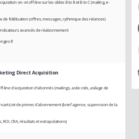
uisition on- et off-line sur les cibles B to B et B to C (mailing, e-
ie de fidélisation (offres, messages, rythmique des relances)
e d'indicateurs avancés de réabonnement
enges.fr
keting Direct Acquisition
-line d'acquisition d'abonnés (mailings, asile colis, asilage de
encarts) et de primes d'abonnement (brief agence, supervision de la
, ROI, CRA, résultats et extrapolations)