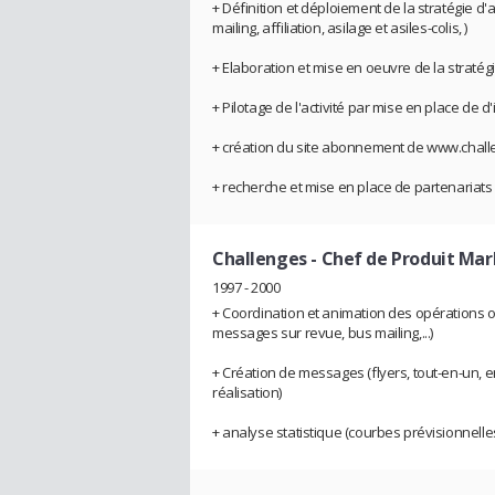
+ Définition et déploiement de la stratégie d'acq
mailing, affiliation, asilage et asiles-colis, )
+ Elaboration et mise en oeuvre de la stratég
+ Pilotage de l'activité par mise en place d
+ création du site abonnement de www.chall
+ recherche et mise en place de partenariats
Challenges
- Chef de Produit Mar
1997 - 2000
+ Coordination et animation des opérations off
messages sur revue, bus mailing,...)
+ Création de messages (flyers, tout-en-un, 
réalisation)
+ analyse statistique (courbes prévisionnelles