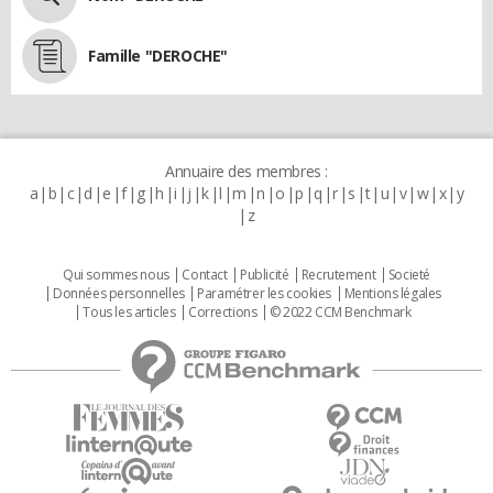
Famille "DEROCHE"
Annuaire des membres :
a
b
c
d
e
f
g
h
i
j
k
l
m
n
o
p
q
r
s
t
u
v
w
x
y
z
Qui sommes nous
Contact
Publicité
Recrutement
Societé
Données personnelles
Paramétrer les cookies
Mentions légales
Tous les articles
Corrections
© 2022 CCM Benchmark