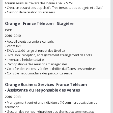
fournisseurs au travers des logiciels SAP / SRM
• Création et suivi des appels d’offres (respect des budgets et délais)
• Gestion de la relation fournisseur
Orange - France Télecom
- Stagière
Paris
2010 - 2010
• Accueil clients : premiers conseils
• Vente B2C
• SAV : test, échange et renvoi des LiveBox
• Livraison : réception, enregistrement et rangement des colis
• Inventaire hebdomadaire
• Participation à des réunions managériales
• Contrôle des ventes : vérifier le chiffre d’affaires des vendeurs
• Contrôle hebdomadaire des prix concurrence
Orange Business Services- France Télécom
- Assistante du responsable des ventes
2010 - 2013
• Management : entretiens individuels (10 commerciaux) ; plan de
formation
• Gestion des ventes : répartition des clients aux commerciaux ;