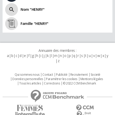
Nom "HENRY"
Famille "HENRY"
Annuaire des membres :
a
b
c
d
e
f
g
h
i
j
k
l
m
n
o
p
q
r
s
t
u
v
w
x
y
z
Qui sommes nous
Contact
Publicité
Recrutement
Societé
Données personnelles
Paramétrer les cookies
Mentions légales
Tous les articles
Corrections
© 2022 CCM Benchmark