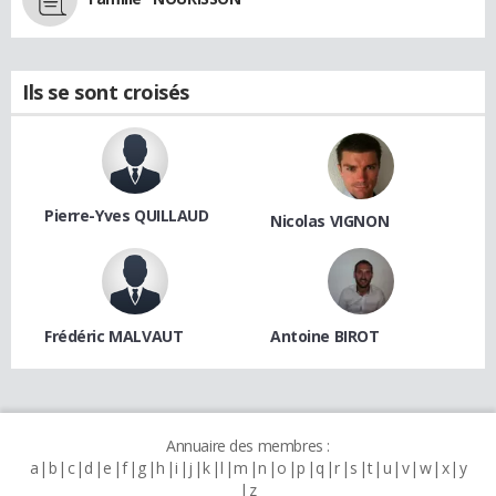
Ils se sont croisés
Pierre-Yves QUILLAUD
Nicolas VIGNON
Frédéric MALVAUT
Antoine BIROT
Annuaire des membres :
a
b
c
d
e
f
g
h
i
j
k
l
m
n
o
p
q
r
s
t
u
v
w
x
y
z