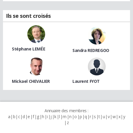
Ils se sont croisés
Stéphane LEMÉE
Sandra REDREGOO
Mickael CHEVALIER
Laurent FYOT
Annuaire des membres :
a
b
c
d
e
f
g
h
i
j
k
l
m
n
o
p
q
r
s
t
u
v
w
x
y
z