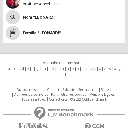
profil personnel | LILLE
Nom "LEONARDI"
Famille "LEONARDI"
Annuaire des membres :
a
b
c
d
e
f
g
h
i
j
k
l
m
n
o
p
q
r
s
t
u
v
w
x
y
z
Qui sommes nous
Contact
Publicité
Recrutement
Societé
Données personnelles
Paramétrer les cookies
Mentions légales
Tous les articles
Corrections
© 2022 CCM Benchmark