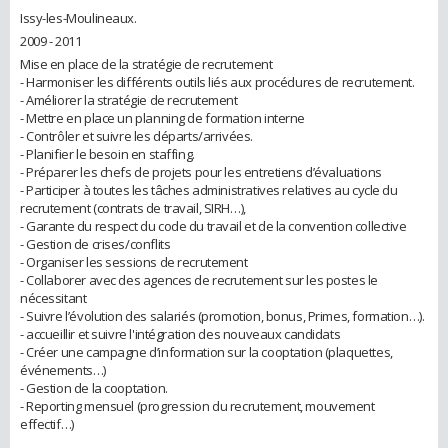
Issy-les-Moulineaux.
2009 - 2011
Mise en place de la stratégie de recrutement
- Harmoniser les différents outils liés aux procédures de recrutement.
- Améliorer la stratégie de recrutement
- Mettre en place un planning de formation interne
- Contrôler et suivre les départs/arrivées.
- Planifier le besoin en staffing.
- Préparer les chefs de projets pour les entretiens d’évaluations
- Participer à toutes les tâches administratives relatives au cycle du
recrutement (contrats de travail, SIRH…),
- Garante du respect du code du travail et de la convention collective
- Gestion de crises/conflits
- Organiser les sessions de recrutement
- Collaborer avec des agences de recrutement sur les postes le
nécessitant
- Suivre l’évolution des salariés (promotion, bonus, Primes, formation…).
- accueillir et suivre l'intégration des nouveaux candidats
- Créer une campagne d’information sur la cooptation (plaquettes,
événements…)
- Gestion de la cooptation.
- Reporting mensuel (progression du recrutement, mouvement
effectif…)