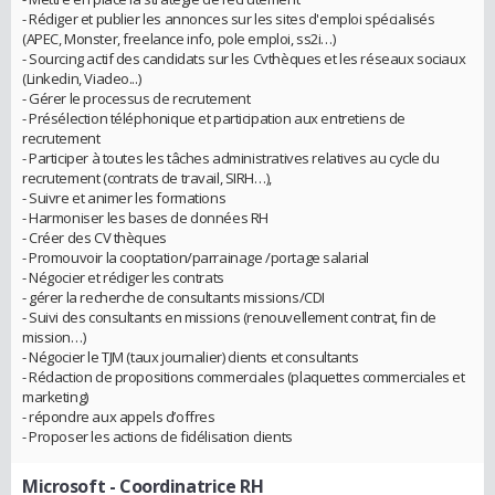
- Rédiger et publier les annonces sur les sites d'emploi spécialisés
(APEC, Monster, freelance info, pole emploi, ss2i…)
- Sourcing actif des candidats sur les Cvthèques et les réseaux sociaux
(Linkedin, Viadeo...)
- Gérer le processus de recrutement
- Présélection téléphonique et participation aux entretiens de
recrutement
- Participer à toutes les tâches administratives relatives au cycle du
recrutement (contrats de travail, SIRH…),
- Suivre et animer les formations
- Harmoniser les bases de données RH
- Créer des CV thèques
- Promouvoir la cooptation/parrainage /portage salarial
- Négocier et rédiger les contrats
- gérer la recherche de consultants missions/CDI
- Suivi des consultants en missions (renouvellement contrat, fin de
mission…)
- Négocier le TJM (taux journalier) clients et consultants
- Rédaction de propositions commerciales (plaquettes commerciales et
marketing)
- répondre aux appels d’offres
- Proposer les actions de fidélisation clients
Microsoft
- Coordinatrice RH