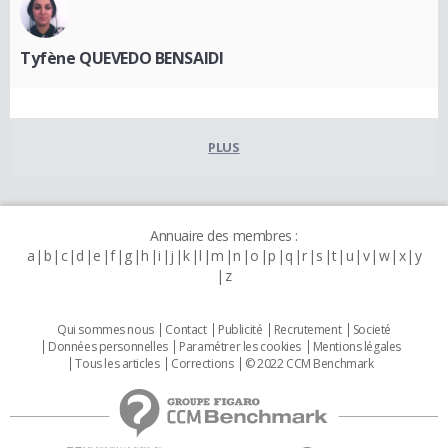
Tyfène QUEVEDO BENSAIDI
PLUS
Annuaire des membres :
a
b
c
d
e
f
g
h
i
j
k
l
m
n
o
p
q
r
s
t
u
v
w
x
y
z
Qui sommes nous
Contact
Publicité
Recrutement
Societé
Données personnelles
Paramétrer les cookies
Mentions légales
Tous les articles
Corrections
© 2022 CCM Benchmark