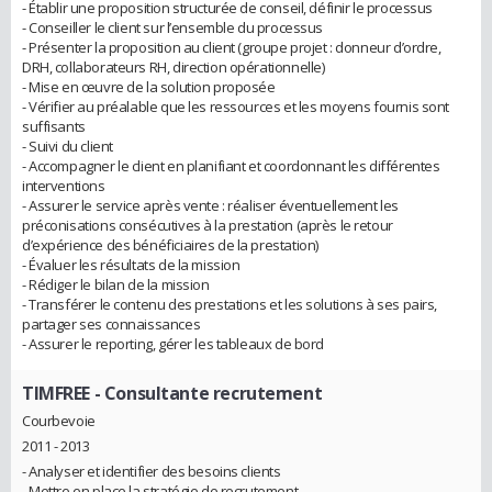
- Établir une proposition structurée de conseil, définir le processus
- Conseiller le client sur l’ensemble du processus
- Présenter la proposition au client (groupe projet : donneur d’ordre,
DRH, collaborateurs RH, direction opérationnelle)
- Mise en œuvre de la solution proposée
- Vérifier au préalable que les ressources et les moyens fournis sont
suffisants
- Suivi du client
- Accompagner le client en planifiant et coordonnant les différentes
interventions
- Assurer le service après vente : réaliser éventuellement les
préconisations consécutives à la prestation (après le retour
d’expérience des bénéficiaires de la prestation)
- Évaluer les résultats de la mission
- Rédiger le bilan de la mission
- Transférer le contenu des prestations et les solutions à ses pairs,
partager ses connaissances
- Assurer le reporting, gérer les tableaux de bord
TIMFREE
- Consultante recrutement
Courbevoie
2011 - 2013
- Analyser et identifier des besoins clients
- Mettre en place la stratégie de recrutement