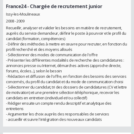
France24
- Chargée de recrutement junior
Issy-les-Moulineaux
2008 - 2009
Recueillir, analyser et valider les besoins en matière de recrutement,
auprès du service demandeur, définir le poste à pourvoir et le profil du
candidat (formation, compétences)
- Définir des méthodes à mettre en œuvre pour recruter, en fonction du
profil recherché et des moyens alloués
- Sélectionner des modes de communication de l'offre
- Présenter les différentes modalités de recherche des candidatures :
annonces presse ou Internet, démarches actives (approche directe,
forums, écoles...), selon le besoin
- Rédaction et diffusion de l'offre, en fonction des besoins des services
concernés, du profil du candidat et du mode de communication choisi
- Sélectionner du candidat, tri des dossiers de candidatures (CV et lettre
de motivation) et une première sélection téléphonique, recevoir les
candidats en entretien (individuel et/ou collectif)
- Rédiger ensuite un compte rendu descriptif et analytique des
entretiens
- Argumenter les choix auprès des responsables de services
- accueillir et suivre l'intégration des nouveaux candidats