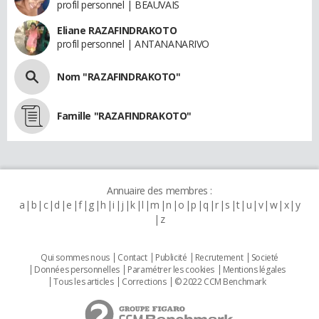
profil personnel | BEAUVAIS
Eliane RAZAFINDRAKOTO
profil personnel | ANTANANARIVO
Nom "RAZAFINDRAKOTO"
Famille "RAZAFINDRAKOTO"
Annuaire des membres :
a
b
c
d
e
f
g
h
i
j
k
l
m
n
o
p
q
r
s
t
u
v
w
x
y
z
Qui sommes nous
Contact
Publicité
Recrutement
Societé
Données personnelles
Paramétrer les cookies
Mentions légales
Tous les articles
Corrections
© 2022 CCM Benchmark